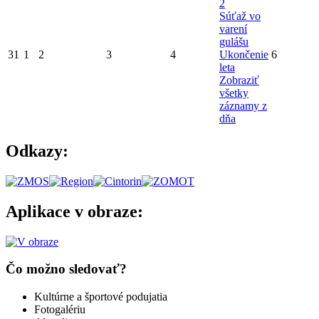
2
Súťaž vo
varení
gulášu
31
1
2
3
4
Ukončenie
6
leta
Zobraziť
všetky
záznamy z
dňa
Odkazy:
Aplikace v obraze:
Čo možno sledovať?
Kultúrne a športové podujatia
Fotogalériu