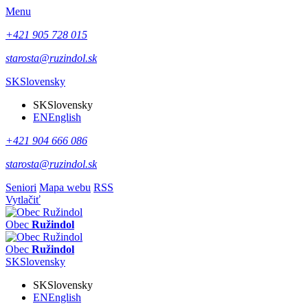
Menu
+421 905 728 015
starosta@ruzindol.sk
SK
Slovensky
SK
Slovensky
EN
English
+421 904 666 086
starosta@ruzindol.sk
Seniori
Mapa webu
RSS
Vytlačiť
Obec
Ružindol
Obec
Ružindol
SK
Slovensky
SK
Slovensky
EN
English