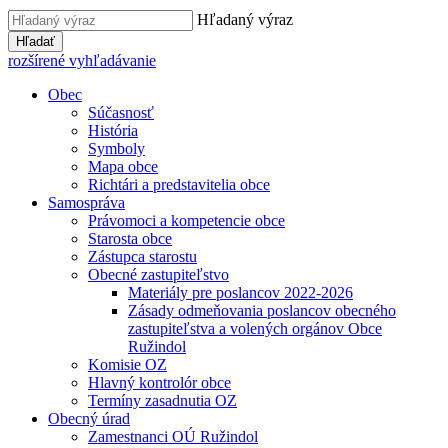
Hľadaný výraz
Hľadať
rozšírené vyhľadávanie
Obec
Súčasnosť
História
Symboly
Mapa obce
Richtári a predstavitelia obce
Samospráva
Právomoci a kompetencie obce
Starosta obce
Zástupca starostu
Obecné zastupiteľstvo
Materiály pre poslancov 2022-2026
Zásady odmeňovania poslancov obecného
zastupiteľstva a volených orgánov Obce
Ružindol
Komisie OZ
Hlavný kontrolór obce
Termíny zasadnutia OZ
Obecný úrad
Zamestnanci OÚ Ružindol