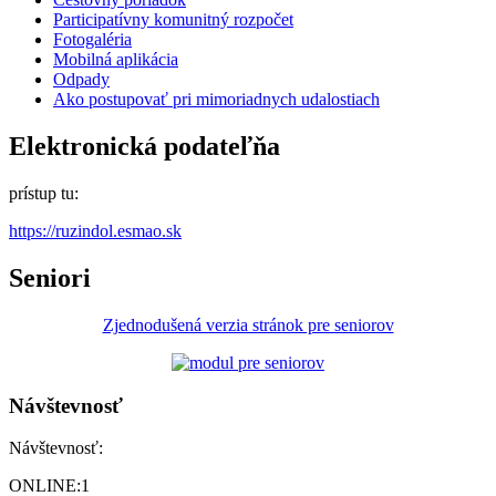
Participatívny komunitný rozpočet
Fotogaléria
Mobilná aplikácia
Odpady
Ako postupovať pri mimoriadnych udalostiach
Elektronická podateľňa
prístup tu:
https://ruzindol.esmao.sk
Seniori
Zjednodušená verzia stránok pre seniorov
Návštevnosť
Návštevnosť:
ONLINE:
1