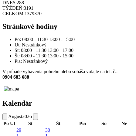
DNES:
288
TÝŽDEŇ:
3191
CELKOM:
1379370
Stránkové hodiny
Po: 08:00 - 11:30 13:00 - 15:00
Ut: Nestránkový
St: 08:00 - 11:30 13:00 - 17:00
Št: 08:00 - 11:30 13:00 - 15:00
Pia: Nestránkový
V prípade vybavenia pohrebu alebo sobáša volajte na tel. č.:
0904 683 688
Kalendár
August
2026
Po
Ut
St
Št
Pia
So
Ne
29
30
1
1