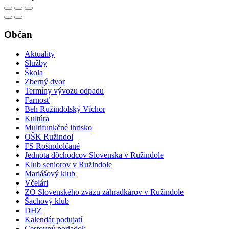
Občan
Aktuality
Služby
Škola
Zberný dvor
Termíny vývozu odpadu
Farnosť
Beh Ružindolský Víchor
Kultúra
Multifunkčné ihrisko
OŠK Ružindol
FS Rošindolčané
Jednota dôchodcov Slovenska v Ružindole
Klub seniorov v Ružindole
Mariášový klub
Včelári
ZO Slovenského zväzu záhradkárov v Ružindole
Šachový klub
DHZ
Kalendár podujatí
Cestovný poriadok