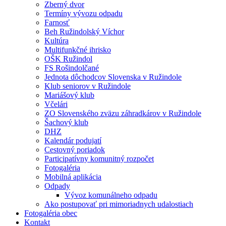
Zberný dvor
Termíny vývozu odpadu
Farnosť
Beh Ružindolský Víchor
Kultúra
Multifunkčné ihrisko
OŠK Ružindol
FS Rošindolčané
Jednota dôchodcov Slovenska v Ružindole
Klub seniorov v Ružindole
Mariášový klub
Včelári
ZO Slovenského zväzu záhradkárov v Ružindole
Šachový klub
DHZ
Kalendár podujatí
Cestovný poriadok
Participatívny komunitný rozpočet
Fotogaléria
Mobilná aplikácia
Odpady
Vývoz komunálneho odpadu
Ako postupovať pri mimoriadnych udalostiach
Fotogaléria obec
Kontakt