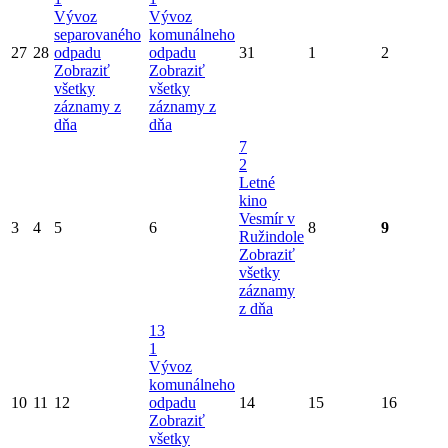
Vývoz
Vývoz
separovaného
komunálneho
27
28
odpadu
odpadu
31
1
2
Zobraziť
Zobraziť
všetky
všetky
záznamy z
záznamy z
dňa
dňa
7
2
Letné
kino
Vesmír v
3
4
5
6
8
9
Ružindole
Zobraziť
všetky
záznamy
z dňa
13
1
Vývoz
komunálneho
10
11
12
odpadu
14
15
16
Zobraziť
všetky