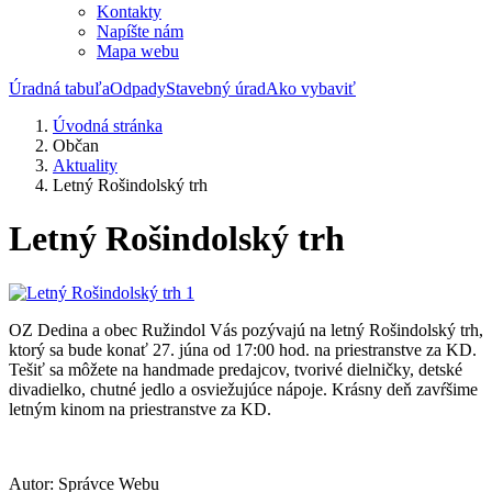
Kontakty
Napíšte nám
Mapa webu
Úradná tabuľa
Odpady
Stavebný úrad
Ako vybaviť
Úvodná stránka
Občan
Aktuality
Letný Rošindolský trh
Letný Rošindolský trh
OZ Dedina a obec Ružindol Vás pozývajú na letný Rošindolský trh,
ktorý sa bude konať 27. júna od 17:00 hod. na priestranstve za KD.
Tešiť sa môžete na handmade predajcov, tvorivé dielničky, detské
divadielko, chutné jedlo a osviežujúce nápoje. Krásny deň zavŕšime
letným kinom na priestranstve za KD.
Autor:
Správce Webu