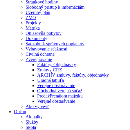
Stránkové hodiny
Slobodný prístup k informáciám
Územný plán
ZMO
Projekty
Matrika
Ohlasovňa pobytov
Dokumenty
Sadzobník správnych poplatkov
Vybavovanie sťažností
Civilná ochrana
Zverejňovanie
Faktúry, Objednávky
Zmluvy CRZ
ARCHÍV zmluvy, faktúry, objednávky
Úradná tabuľa
Verejné obstarávanie
Obchodná verejná súťaž
Predaj⁄Prenájom majetku
Verejné obstarávanie
Ako vybaviť
Občan
Aktuality
Služby
Škola