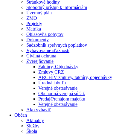
Stránkové hodiny
Slobodný prístup k informáciám
Územný plán
ZMO
Projekty
Matrika
Ohlasovňa pobytov
Dokumenty
Sadzobník správnych poplatkov
Vybavovanie sťažností
Civilná ochrana
Zverejňovanie
Faktúry, Objednávky
Zmluvy CRZ
ARCHÍV zmluvy, faktúry, objednávky
Úradná tabuľa
Verejné obstarávanie
Obchodná verejná súťaž
Predaj⁄Prenájom majetku
Verejné obstarávanie
Ako vybaviť
Občan
Aktuality
Služby
Škola