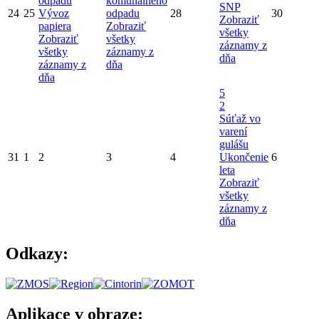
odpadu
komunálneho
SNP
24
25
Vývoz
odpadu
28
30
Zobraziť
papiera
Zobraziť
všetky
Zobraziť
všetky
záznamy z
všetky
záznamy z
dňa
záznamy z
dňa
dňa
5
2
Súťaž vo
varení
gulášu
31
1
2
3
4
Ukončenie
6
leta
Zobraziť
všetky
záznamy z
dňa
Odkazy:
Aplikace v obraze: