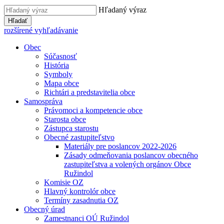
Hľadaný výraz
Hľadať
rozšírené vyhľadávanie
Obec
Súčasnosť
História
Symboly
Mapa obce
Richtári a predstavitelia obce
Samospráva
Právomoci a kompetencie obce
Starosta obce
Zástupca starostu
Obecné zastupiteľstvo
Materiály pre poslancov 2022-2026
Zásady odmeňovania poslancov obecného
zastupiteľstva a volených orgánov Obce
Ružindol
Komisie OZ
Hlavný kontrolór obce
Termíny zasadnutia OZ
Obecný úrad
Zamestnanci OÚ Ružindol