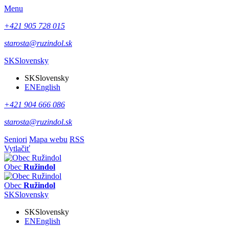
Menu
+421 905 728 015
starosta@ruzindol.sk
SK
Slovensky
SK
Slovensky
EN
English
+421 904 666 086
starosta@ruzindol.sk
Seniori
Mapa webu
RSS
Vytlačiť
Obec
Ružindol
Obec
Ružindol
SK
Slovensky
SK
Slovensky
EN
English