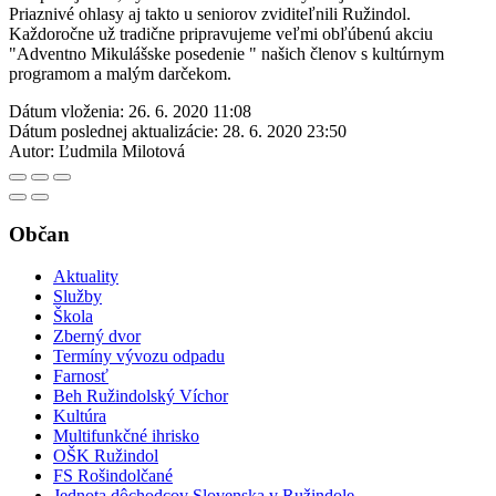
Priaznivé ohlasy aj takto u seniorov zviditeľnili Ružindol.
Každoročne už tradične pripravujeme veľmi obľúbenú akciu
"Adventno Mikulášske posedenie " našich členov s kultúrnym
programom a malým darčekom.
Dátum vloženia:
26. 6. 2020 11:08
Dátum poslednej aktualizácie:
28. 6. 2020 23:50
Autor:
Ľudmila Milotová
Občan
Aktuality
Služby
Škola
Zberný dvor
Termíny vývozu odpadu
Farnosť
Beh Ružindolský Víchor
Kultúra
Multifunkčné ihrisko
OŠK Ružindol
FS Rošindolčané
Jednota dôchodcov Slovenska v Ružindole