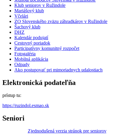
Klub seniorov v Ružindole
Mariášový klub
Včelári
ZO Slovenského zväzu záhradkárov v Ružindole
Šachový klub
DHZ
Kalendár podujatí
Cestovný poriadok
Participatívny komunitný rozpočet
Fotogaléria
Mobilná aplikácia
Odpady
Ako postupovať pri mimoriadnych udalostiach
Elektronická podateľňa
prístup tu:
https://ruzindol.esmao.sk
Seniori
Zjednodušená verzia stránok pre seniorov