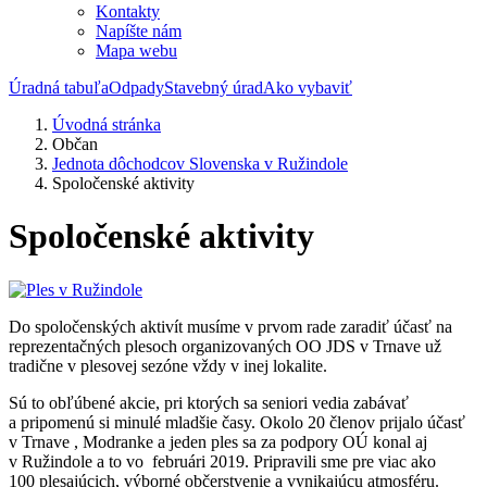
Kontakty
Napíšte nám
Mapa webu
Úradná tabuľa
Odpady
Stavebný úrad
Ako vybaviť
Úvodná stránka
Občan
Jednota dôchodcov Slovenska v Ružindole
Spoločenské aktivity
Spoločenské aktivity
Do spoločenských aktivít musíme v prvom rade zaradiť účasť na
reprezentačných plesoch organizovaných OO JDS v Trnave už
tradične v plesovej sezóne vždy v inej lokalite.
Sú to obľúbené akcie, pri ktorých sa seniori vedia zabávať
a pripomenú si minulé mladšie časy. Okolo 20 členov prijalo účasť
v Trnave , Modranke a jeden ples sa za podpory OÚ konal aj
v Ružindole a to vo februári 2019. Pripravili sme pre viac ako
100 plesajúcich, výborné občerstvenie a vynikajúcu atmosféru.