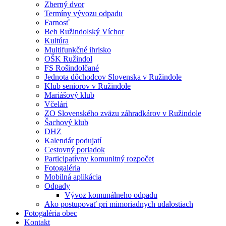
Zberný dvor
Termíny vývozu odpadu
Farnosť
Beh Ružindolský Víchor
Kultúra
Multifunkčné ihrisko
OŠK Ružindol
FS Rošindolčané
Jednota dôchodcov Slovenska v Ružindole
Klub seniorov v Ružindole
Mariášový klub
Včelári
ZO Slovenského zväzu záhradkárov v Ružindole
Šachový klub
DHZ
Kalendár podujatí
Cestovný poriadok
Participatívny komunitný rozpočet
Fotogaléria
Mobilná aplikácia
Odpady
Vývoz komunálneho odpadu
Ako postupovať pri mimoriadnych udalostiach
Fotogaléria obec
Kontakt