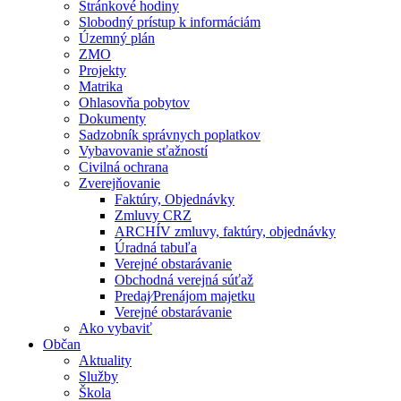
Stránkové hodiny
Slobodný prístup k informáciám
Územný plán
ZMO
Projekty
Matrika
Ohlasovňa pobytov
Dokumenty
Sadzobník správnych poplatkov
Vybavovanie sťažností
Civilná ochrana
Zverejňovanie
Faktúry, Objednávky
Zmluvy CRZ
ARCHÍV zmluvy, faktúry, objednávky
Úradná tabuľa
Verejné obstarávanie
Obchodná verejná súťaž
Predaj⁄Prenájom majetku
Verejné obstarávanie
Ako vybaviť
Občan
Aktuality
Služby
Škola