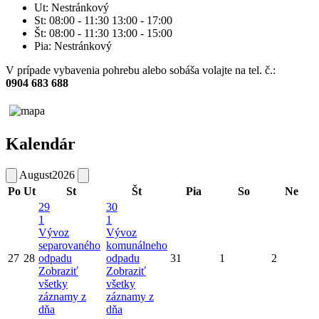
Ut: Nestránkový
St: 08:00 - 11:30 13:00 - 17:00
Št: 08:00 - 11:30 13:00 - 15:00
Pia: Nestránkový
V prípade vybavenia pohrebu alebo sobáša volajte na tel. č.:
0904 683 688
Kalendár
August
2026
Po
Ut
St
Št
Pia
So
Ne
29
30
1
1
Vývoz
Vývoz
separovaného
komunálneho
27
28
odpadu
odpadu
31
1
2
Zobraziť
Zobraziť
všetky
všetky
záznamy z
záznamy z
dňa
dňa