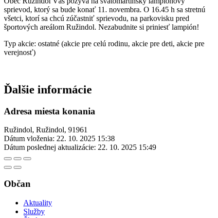
Obec Ružindol Vás pozýva na svätomartinský lampiónový
sprievod, ktorý sa bude konať 11. novembra. O 16.45 h sa stretnú
všetci, ktorí sa chcú zúčastniť sprievodu, na parkovisku pred
športových areálom Ružindol. Nezabudnite si priniesť lampión!
Typ akcie: ostatné (akcie pre celú rodinu, akcie pre deti, akcie pre
verejnosť)
Ďalšie informácie
Adresa miesta konania
Ružindol, Ružindol, 91961
Dátum vloženia:
22. 10. 2025 15:38
Dátum poslednej aktualizácie:
22. 10. 2025 15:49
Občan
Aktuality
Služby