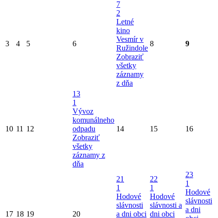
7
2
Letné
kino
Vesmír v
3
4
5
6
8
9
Ružindole
Zobraziť
všetky
záznamy
z dňa
13
1
Vývoz
komunálneho
10
11
12
odpadu
14
15
16
Zobraziť
všetky
záznamy z
dňa
23
21
22
1
1
1
Hodové
Hodové
Hodové
slávnosti
slávnosti
slávnosti a
a dni
17
18
19
20
a dni obci
dni obci