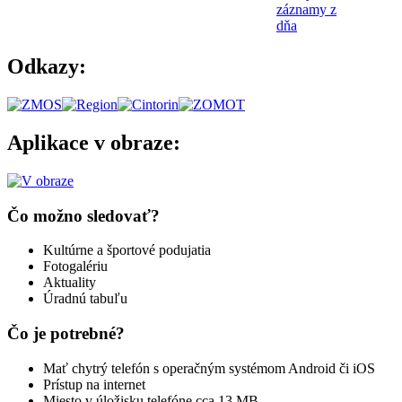
záznamy z
dňa
Odkazy:
Aplikace v obraze:
Čo možno sledovať?
Kultúrne a športové podujatia
Fotogalériu
Aktuality
Úradnú tabuľu
Čo je potrebné?
Mať chytrý telefón s operačným systémom Android či iOS
Prístup na internet
Miesto v úložisku telefóne cca 13 MB