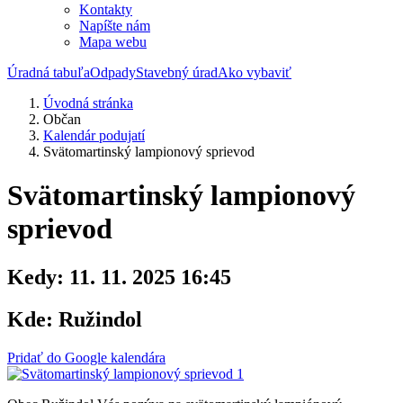
Kontakty
Napíšte nám
Mapa webu
Úradná tabuľa
Odpady
Stavebný úrad
Ako vybaviť
Úvodná stránka
Občan
Kalendár podujatí
Svätomartinský lampionový sprievod
Svätomartinský lampionový
sprievod
Kedy:
11. 11. 2025 16:45
Kde:
Ružindol
Pridať do Google kalendára