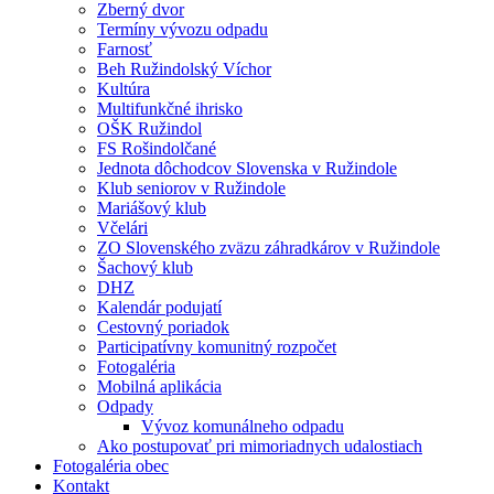
Zberný dvor
Termíny vývozu odpadu
Farnosť
Beh Ružindolský Víchor
Kultúra
Multifunkčné ihrisko
OŠK Ružindol
FS Rošindolčané
Jednota dôchodcov Slovenska v Ružindole
Klub seniorov v Ružindole
Mariášový klub
Včelári
ZO Slovenského zväzu záhradkárov v Ružindole
Šachový klub
DHZ
Kalendár podujatí
Cestovný poriadok
Participatívny komunitný rozpočet
Fotogaléria
Mobilná aplikácia
Odpady
Vývoz komunálneho odpadu
Ako postupovať pri mimoriadnych udalostiach
Fotogaléria obec
Kontakt