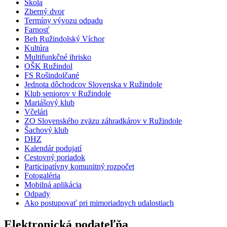
Škola
Zberný dvor
Termíny vývozu odpadu
Farnosť
Beh Ružindolský Víchor
Kultúra
Multifunkčné ihrisko
OŠK Ružindol
FS Rošindolčané
Jednota dôchodcov Slovenska v Ružindole
Klub seniorov v Ružindole
Mariášový klub
Včelári
ZO Slovenského zväzu záhradkárov v Ružindole
Šachový klub
DHZ
Kalendár podujatí
Cestovný poriadok
Participatívny komunitný rozpočet
Fotogaléria
Mobilná aplikácia
Odpady
Ako postupovať pri mimoriadnych udalostiach
Elektronická podateľňa