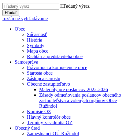
Hľadaný výraz
Hľadať
rozšírené vyhľadávanie
Obec
Súčasnosť
História
Symboly
Mapa obce
Richtári a predstavitelia obce
Samospráva
Právomoci a kompetencie obce
Starosta obce
Zástupca starostu
Obecné zastupiteľstvo
Materiály pre poslancov 2022-2026
Zásady odmeňovania poslancov obecného
zastupiteľstva a volených orgánov Obce
Ružindol
Komisie OZ
Hlavný kontrolór obce
Termíny zasadnutia OZ
Obecný úrad
Zamestnanci OÚ Ružindol