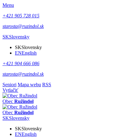
Menu
+421 905 728 015
starosta@ruzindol.sk
SK
Slovensky
SK
Slovensky
EN
English
+421 904 666 086
starosta@ruzindol.sk
Seniori
Mapa webu
RSS
Vytlačiť
Obec
Ružindol
Obec
Ružindol
SK
Slovensky
SK
Slovensky
EN
English