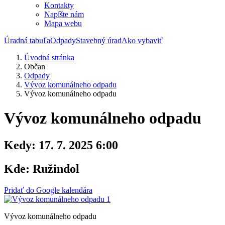
Kontakty
Napíšte nám
Mapa webu
Úradná tabuľa
Odpady
Stavebný úrad
Ako vybaviť
Úvodná stránka
Občan
Odpady
Vývoz komunálneho odpadu
Vývoz komunálneho odpadu
Vývoz komunálneho odpadu
Kedy:
17. 7. 2025 6:00
Kde:
Ružindol
Pridať do Google kalendára
Vývoz komunálneho odpadu