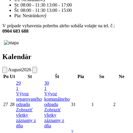
St: 08:00 - 11:30 13:00 - 17:00
Št: 08:00 - 11:30 13:00 - 15:00
Pia: Nestránkový
V prípade vybavenia pohrebu alebo sobáša volajte na tel. č.:
0904 683 688
Kalendár
August
2026
Po
Ut
St
Št
Pia
So
Ne
29
30
1
1
Vývoz
Vývoz
separovaného
komunálneho
27
28
odpadu
odpadu
31
1
2
Zobraziť
Zobraziť
všetky
všetky
záznamy z
záznamy z
dňa
dňa
7