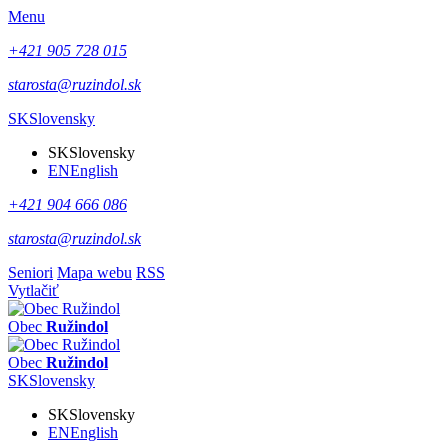
Menu
+421 905 728 015
starosta@ruzindol.sk
SK
Slovensky
SK
Slovensky
EN
English
+421 904 666 086
starosta@ruzindol.sk
Seniori
Mapa webu
RSS
Vytlačiť
Obec
Ružindol
Obec
Ružindol
SK
Slovensky
SK
Slovensky
EN
English