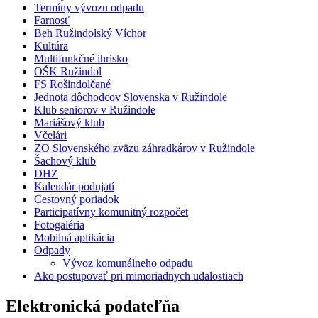
Termíny vývozu odpadu
Farnosť
Beh Ružindolský Víchor
Kultúra
Multifunkčné ihrisko
OŠK Ružindol
FS Rošindolčané
Jednota dôchodcov Slovenska v Ružindole
Klub seniorov v Ružindole
Mariášový klub
Včelári
ZO Slovenského zväzu záhradkárov v Ružindole
Šachový klub
DHZ
Kalendár podujatí
Cestovný poriadok
Participatívny komunitný rozpočet
Fotogaléria
Mobilná aplikácia
Odpady
Vývoz komunálneho odpadu
Ako postupovať pri mimoriadnych udalostiach
Elektronická podateľňa