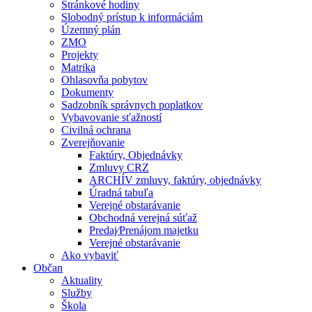
Stránkové hodiny
Slobodný prístup k informáciám
Územný plán
ZMO
Projekty
Matrika
Ohlasovňa pobytov
Dokumenty
Sadzobník správnych poplatkov
Vybavovanie sťažností
Civilná ochrana
Zverejňovanie
Faktúry, Objednávky
Zmluvy CRZ
ARCHÍV zmluvy, faktúry, objednávky
Úradná tabuľa
Verejné obstarávanie
Obchodná verejná súťaž
Predaj⁄Prenájom majetku
Verejné obstarávanie
Ako vybaviť
Občan
Aktuality
Služby
Škola