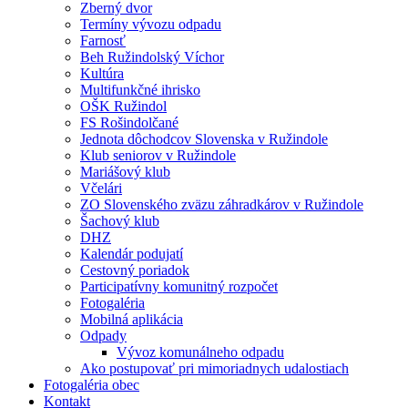
Zberný dvor
Termíny vývozu odpadu
Farnosť
Beh Ružindolský Víchor
Kultúra
Multifunkčné ihrisko
OŠK Ružindol
FS Rošindolčané
Jednota dôchodcov Slovenska v Ružindole
Klub seniorov v Ružindole
Mariášový klub
Včelári
ZO Slovenského zväzu záhradkárov v Ružindole
Šachový klub
DHZ
Kalendár podujatí
Cestovný poriadok
Participatívny komunitný rozpočet
Fotogaléria
Mobilná aplikácia
Odpady
Vývoz komunálneho odpadu
Ako postupovať pri mimoriadnych udalostiach
Fotogaléria obec
Kontakt