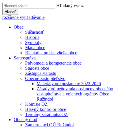
Hľadaný výraz
Hľadať
rozšírené vyhľadávanie
Obec
Súčasnosť
História
Symboly
Mapa obce
Richtári a predstavitelia obce
Samospráva
Právomoci a kompetencie obce
Starosta obce
Zástupca starostu
Obecné zastupiteľstvo
Materiály pre poslancov 2022-2026
Zásady odmeňovania poslancov obecného
zastupiteľstva a volených orgánov Obce
Ružindol
Komisie OZ
Hlavný kontrolór obce
Termíny zasadnutia OZ
Obecný úrad
Zamestnanci OÚ Ružindol