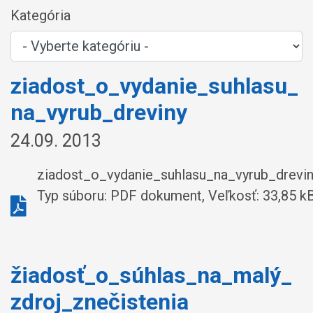
Kategória
ziadost_o_vydanie_suhlasu_
na_vyrub_dreviny
24.09. 2013
ziadost_o_vydanie_suhlasu_na_vyrub_drevin
Typ súboru: PDF dokument, Veľkosť: 33,85 k
žiadosť_o_súhlas_na_malý_
zdroj_znečistenia