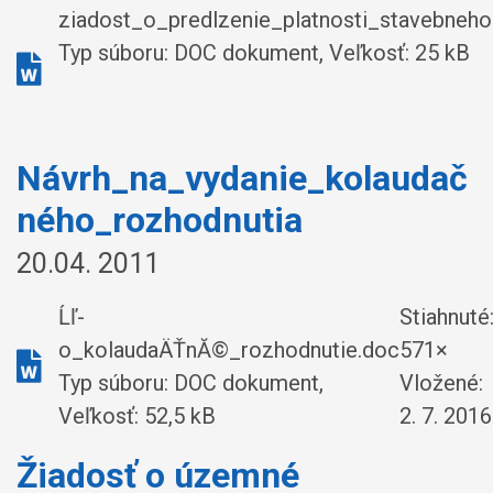
ziadost_o_predlzenie_platnosti_stavebneho
Typ súboru: DOC dokument, Veľkosť: 25 kB
Návrh_na_vydanie_kolaudač
ného_rozhodnutia
20.04. 2011
Ĺľ-
Stiahnuté
o_kolaudaÄŤnĂ©_rozhodnutie.doc
571×
Typ súboru: DOC dokument,
Vložené:
Veľkosť: 52,5 kB
2. 7. 2016
Žiadosť o územné