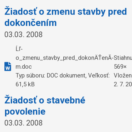
Žiadosť o zmenu stavby pred
dokončením
03.03. 2008
Ĺľ-
o_zmenu_stavby_pred_dokonÄŤenĂ­
Stiahnu
m.doc
569×
Typ súboru: DOC dokument, Veľkosť:
Vložen
61,5 kB
2. 7. 2
Žiadosť o stavebné
povolenie
03.03. 2008