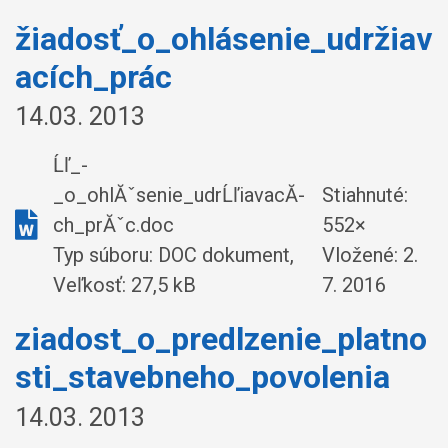
žiadosť_o_ohlásenie_udržiav
acích_prác
14.03. 2013
Ĺľ_-
_o_ohlĂˇsenie_udrĹľiavacĂ­
Stiahnuté:
ch_prĂˇc.doc
552×
Typ súboru: DOC dokument,
Vložené:
2.
Veľkosť: 27,5 kB
7. 2016
ziadost_o_predlzenie_platno
sti_stavebneho_povolenia
14.03. 2013