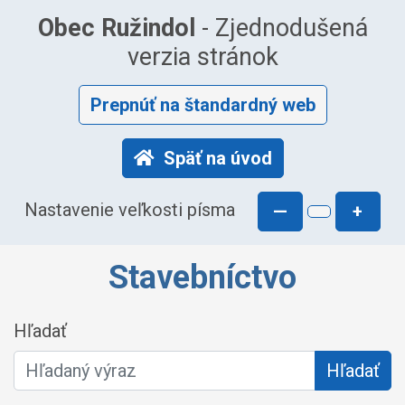
Obec Ružindol
- Zjednodušená
verzia stránok
Prepnúť na štandardný web
Späť na úvod
Nastavenie veľkosti písma
—
+
Stavebníctvo
Hľadať
Hľadať