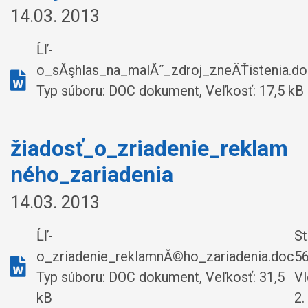
14.03. 2013
Ĺľ-
o_sĂşhlas_na_malĂ˝_zdroj_zneÄŤistenia.d
Typ súboru: DOC dokument, Veľkosť: 17,5 kB
žiadosť_o_zriadenie_reklam
ného_zariadenia
14.03. 2013
Ĺľ-
St
o_zriadenie_reklamnĂ©ho_zariadenia.doc
5
Typ súboru: DOC dokument, Veľkosť: 31,5
Vl
kB
2.