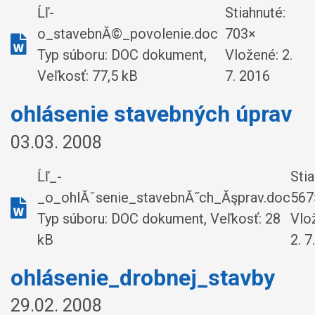
Ĺľ-
Stiahnuté:
o_stavebnĂ©_povolenie.doc
703×
Typ súboru: DOC dokument,
Vložené:
2.
Veľkosť: 77,5 kB
7. 2016
ohlásenie stavebných úprav
03.03. 2008
Ĺľ_-
Stia
_o_ohlĂˇsenie_stavebnĂ˝ch_Ăşprav.doc
567
Typ súboru: DOC dokument, Veľkosť: 28
Vlo
kB
2. 7
ohlásenie_drobnej_stavby
29.02. 2008