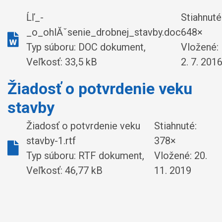
Ĺľ_-
Stiahnuté
_o_ohlĂˇsenie_drobnej_stavby.doc
648×
Typ súboru: DOC dokument,
Vložené:
Veľkosť: 33,5 kB
2. 7. 201
Žiadosť o potvrdenie veku
stavby
Žiadosť o potvrdenie veku
Stiahnuté:
stavby-1.rtf
378×
Typ súboru: RTF dokument,
Vložené:
20.
Veľkosť: 46,77 kB
11. 2019