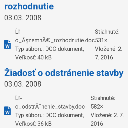
rozhodnutie
03.03. 2008
Ĺľ-
Stiahnuté:
o_ĂşzemnĂ©_rozhodnutie.doc
531×
Typ súboru: DOC dokument,
Vložené:
2.
Veľkosť: 40 kB
7. 2016
Žiadosť o odstránenie stavby
03.03. 2008
Ĺľ-
Stiahnuté:
o_odstrĂˇnenie_stavby.doc
582×
Typ súboru: DOC dokument,
Vložené:
2. 7.
Veľkosť: 36 kB
2016