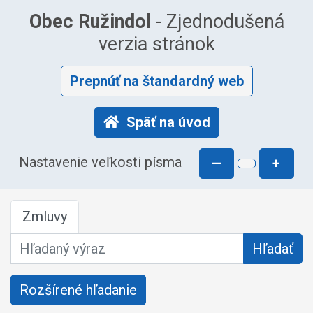
Obec Ružindol
- Zjednodušená
verzia stránok
Prepnúť na štandardný web
Späť na úvod
Nastavenie veľkosti písma
—
+
Zmluvy
Hľadaný výraz
Hľadať
Rozšírené hľadanie