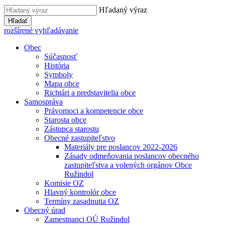
Hľadaný výraz
Hľadať
rozšírené vyhľadávanie
Obec
Súčasnosť
História
Symboly
Mapa obce
Richtári a predstavitelia obce
Samospráva
Právomoci a kompetencie obce
Starosta obce
Zástupca starostu
Obecné zastupiteľstvo
Materiály pre poslancov 2022-2026
Zásady odmeňovania poslancov obecného
zastupiteľstva a volených orgánov Obce
Ružindol
Komisie OZ
Hlavný kontrolór obce
Termíny zasadnutia OZ
Obecný úrad
Zamestnanci OÚ Ružindol