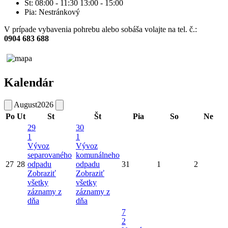
Št: 08:00 - 11:30 13:00 - 15:00
Pia: Nestránkový
V prípade vybavenia pohrebu alebo sobáša volajte na tel. č.:
0904 683 688
Kalendár
August
2026
Po
Ut
St
Št
Pia
So
Ne
29
30
1
1
Vývoz
Vývoz
separovaného
komunálneho
27
28
odpadu
odpadu
31
1
2
Zobraziť
Zobraziť
všetky
všetky
záznamy z
záznamy z
dňa
dňa
7
2