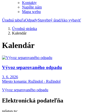
Kontakty
Napíšte nám
Mapa webu
Úradná tabuľa
Odpady
Stavebný úrad
Ako vybaviť
Úvodná stránka
Kalendár
Kalendár
Vývoz separovaného odpadu
3. 6. 2026
Miesto konania:
Ružindol - Ružindol
Vývoz separovaného odpadu
Elektronická podateľňa
prístup tu: