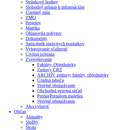
Stránkové hodiny
Slobodný prístup k informáciám
Územný plán
ZMO
Projekty
Matrika
Ohlasovňa pobytov
Dokumenty
Sadzobník správnych poplatkov
Vybavovanie sťažností
Civilná ochrana
Zverejňovanie
Faktúry, Objednávky
Zmluvy CRZ
ARCHÍV zmluvy, faktúry, objednávky
Úradná tabuľa
Verejné obstarávanie
Obchodná verejná súťaž
Predaj⁄Prenájom majetku
Verejné obstarávanie
Ako vybaviť
Občan
Aktuality
Služby
Škola