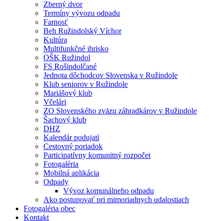
Zberný dvor
Termíny vývozu odpadu
Farnosť
Beh Ružindolský Víchor
Kultúra
Multifunkčné ihrisko
OŠK Ružindol
FS Rošindolčané
Jednota dôchodcov Slovenska v Ružindole
Klub seniorov v Ružindole
Mariášový klub
Včelári
ZO Slovenského zväzu záhradkárov v Ružindole
Šachový klub
DHZ
Kalendár podujatí
Cestovný poriadok
Participatívny komunitný rozpočet
Fotogaléria
Mobilná aplikácia
Odpady
Vývoz komunálneho odpadu
Ako postupovať pri mimoriadnych udalostiach
Fotogaléria obec
Kontakt