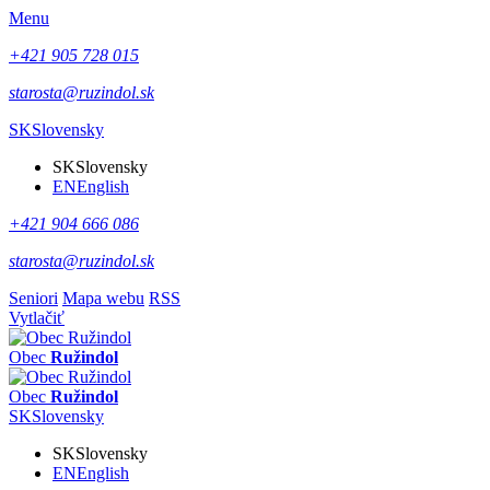
Menu
+421 905 728 015
starosta@ruzindol.sk
SK
Slovensky
SK
Slovensky
EN
English
+421 904 666 086
starosta@ruzindol.sk
Seniori
Mapa webu
RSS
Vytlačiť
Obec
Ružindol
Obec
Ružindol
SK
Slovensky
SK
Slovensky
EN
English