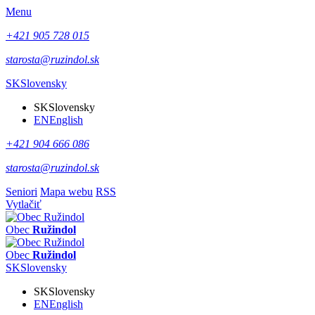
Menu
+421 905 728 015
starosta@ruzindol.sk
SK
Slovensky
SK
Slovensky
EN
English
+421 904 666 086
starosta@ruzindol.sk
Seniori
Mapa webu
RSS
Vytlačiť
Obec
Ružindol
Obec
Ružindol
SK
Slovensky
SK
Slovensky
EN
English