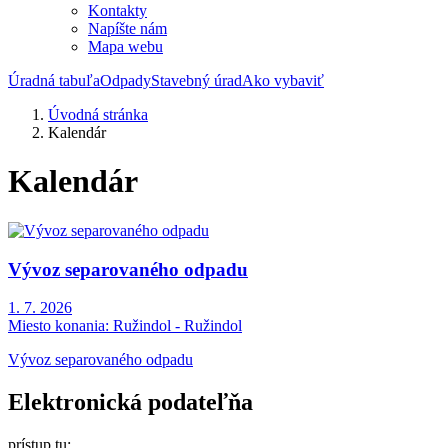
Kontakty
Napíšte nám
Mapa webu
Úradná tabuľa
Odpady
Stavebný úrad
Ako vybaviť
Úvodná stránka
Kalendár
Kalendár
Vývoz separovaného odpadu
1. 7. 2026
Miesto konania:
Ružindol - Ružindol
Vývoz separovaného odpadu
Elektronická podateľňa
prístup tu: