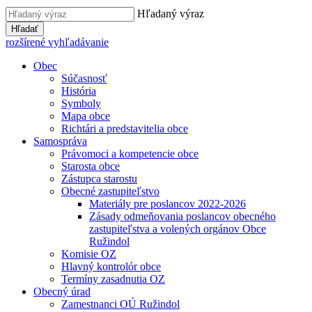
Hľadaný výraz
Hľadať
rozšírené vyhľadávanie
Obec
Súčasnosť
História
Symboly
Mapa obce
Richtári a predstavitelia obce
Samospráva
Právomoci a kompetencie obce
Starosta obce
Zástupca starostu
Obecné zastupiteľstvo
Materiály pre poslancov 2022-2026
Zásady odmeňovania poslancov obecného
zastupiteľstva a volených orgánov Obce
Ružindol
Komisie OZ
Hlavný kontrolór obce
Termíny zasadnutia OZ
Obecný úrad
Zamestnanci OÚ Ružindol