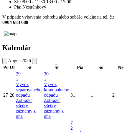
Št: 08:00 - 11:30 13:00 - 15:00
Pia: Nestránkový
V prípade vybavenia pohrebu alebo sobáša volajte na tel. č.:
0904 683 688
Kalendár
August
2026
Po
Ut
St
Št
Pia
So
Ne
29
30
1
1
Vývoz
Vývoz
separovaného
komunálneho
27
28
odpadu
odpadu
31
1
2
Zobraziť
Zobraziť
všetky
všetky
záznamy z
záznamy z
dňa
dňa
7
2