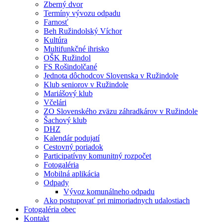
Zberný dvor
Termíny vývozu odpadu
Farnosť
Beh Ružindolský Víchor
Kultúra
Multifunkčné ihrisko
OŠK Ružindol
FS Rošindolčané
Jednota dôchodcov Slovenska v Ružindole
Klub seniorov v Ružindole
Mariášový klub
Včelári
ZO Slovenského zväzu záhradkárov v Ružindole
Šachový klub
DHZ
Kalendár podujatí
Cestovný poriadok
Participatívny komunitný rozpočet
Fotogaléria
Mobilná aplikácia
Odpady
Vývoz komunálneho odpadu
Ako postupovať pri mimoriadnych udalostiach
Fotogaléria obec
Kontakt