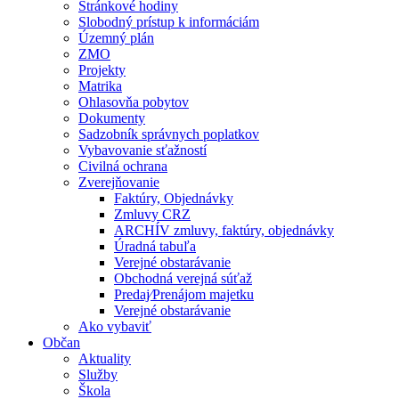
Stránkové hodiny
Slobodný prístup k informáciám
Územný plán
ZMO
Projekty
Matrika
Ohlasovňa pobytov
Dokumenty
Sadzobník správnych poplatkov
Vybavovanie sťažností
Civilná ochrana
Zverejňovanie
Faktúry, Objednávky
Zmluvy CRZ
ARCHÍV zmluvy, faktúry, objednávky
Úradná tabuľa
Verejné obstarávanie
Obchodná verejná súťaž
Predaj⁄Prenájom majetku
Verejné obstarávanie
Ako vybaviť
Občan
Aktuality
Služby
Škola