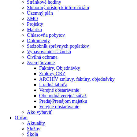
Stránkové hodiny
Slobodný prístup k informáciám
Územný plán
ZMO
Projekty
Matrika
Ohlasovňa pobytov
Dokumenty
Sadzobník správnych poplatkov
Vybavovanie sťažností
Civilná ochrana
Zverejňovanie
Faktúry, Objednávky
Zmluvy CRZ
ARCHÍV zmluvy, faktúry, objednávky
Úradná tabuľa
Verejné obstarávanie
Obchodná verejná súťaž
Predaj⁄Prenájom majetku
Verejné obstarávanie
Ako vybaviť
Občan
Aktuality
Služby
Škola