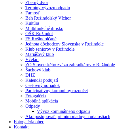
Zberný dvor
Termíny vývozu odpadu
Farnosť
Beh Ružindolský Víchor
Kultúra
Multifunkčné ihrisko
OŠK Ružindol
FS Rošindolčané
Jednota dôchodcov Slovenska v Ružindole
Klub seniorov v Ružindole
Mariášový klub
Včelári
ZO Slovenského zväzu záhradkárov v Ružindole
Šachový klub
DHZ
Kalendár podujatí
Cestovný poriadok
Participatívny komunitný rozpočet
Fotogaléria
Mobilná aplikácia
Odpady
Vývoz komunálneho odpadu
Ako postupovať pri mimoriadnych udalostiach
Fotogaléria obec
Kontakt