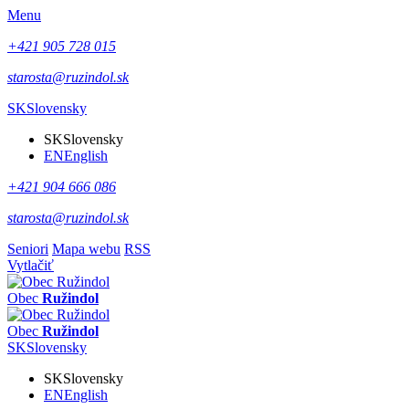
Menu
+421 905 728 015
starosta@ruzindol.sk
SK
Slovensky
SK
Slovensky
EN
English
+421 904 666 086
starosta@ruzindol.sk
Seniori
Mapa webu
RSS
Vytlačiť
Obec
Ružindol
Obec
Ružindol
SK
Slovensky
SK
Slovensky
EN
English