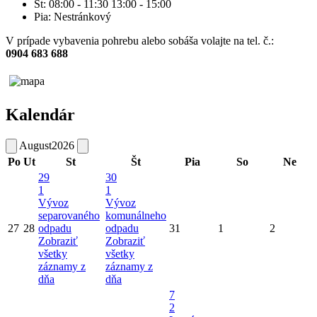
Št: 08:00 - 11:30 13:00 - 15:00
Pia: Nestránkový
V prípade vybavenia pohrebu alebo sobáša volajte na tel. č.:
0904 683 688
Kalendár
August
2026
Po
Ut
St
Št
Pia
So
Ne
29
30
1
1
Vývoz
Vývoz
separovaného
komunálneho
27
28
odpadu
odpadu
31
1
2
Zobraziť
Zobraziť
všetky
všetky
záznamy z
záznamy z
dňa
dňa
7
2