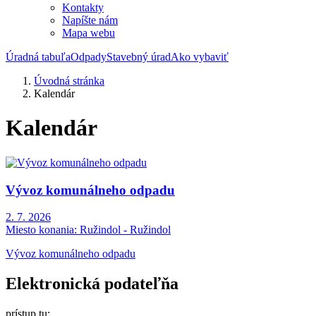
Kontakty
Napíšte nám
Mapa webu
Úradná tabuľa
Odpady
Stavebný úrad
Ako vybaviť
Úvodná stránka
Kalendár
Kalendár
Vývoz komunálneho odpadu
2. 7. 2026
Miesto konania:
Ružindol - Ružindol
Vývoz komunálneho odpadu
Elektronická podateľňa
prístup tu: