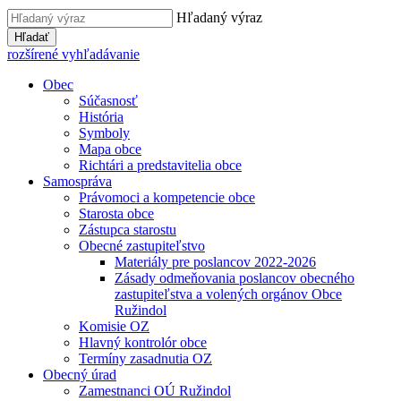
Hľadaný výraz
Hľadať
rozšírené vyhľadávanie
Obec
Súčasnosť
História
Symboly
Mapa obce
Richtári a predstavitelia obce
Samospráva
Právomoci a kompetencie obce
Starosta obce
Zástupca starostu
Obecné zastupiteľstvo
Materiály pre poslancov 2022-2026
Zásady odmeňovania poslancov obecného
zastupiteľstva a volených orgánov Obce
Ružindol
Komisie OZ
Hlavný kontrolór obce
Termíny zasadnutia OZ
Obecný úrad
Zamestnanci OÚ Ružindol