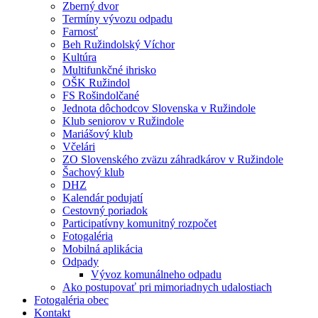
Zberný dvor
Termíny vývozu odpadu
Farnosť
Beh Ružindolský Víchor
Kultúra
Multifunkčné ihrisko
OŠK Ružindol
FS Rošindolčané
Jednota dôchodcov Slovenska v Ružindole
Klub seniorov v Ružindole
Mariášový klub
Včelári
ZO Slovenského zväzu záhradkárov v Ružindole
Šachový klub
DHZ
Kalendár podujatí
Cestovný poriadok
Participatívny komunitný rozpočet
Fotogaléria
Mobilná aplikácia
Odpady
Vývoz komunálneho odpadu
Ako postupovať pri mimoriadnych udalostiach
Fotogaléria obec
Kontakt