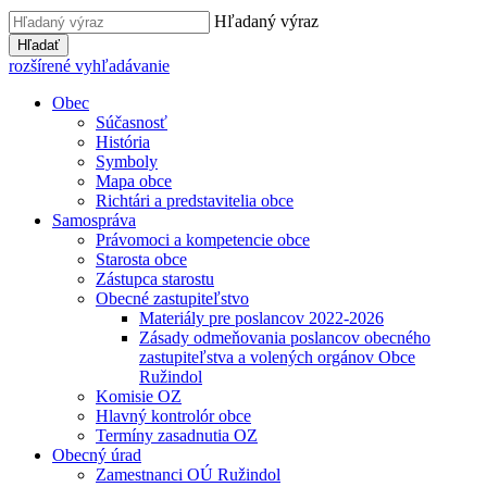
Hľadaný výraz
Hľadať
rozšírené vyhľadávanie
Obec
Súčasnosť
História
Symboly
Mapa obce
Richtári a predstavitelia obce
Samospráva
Právomoci a kompetencie obce
Starosta obce
Zástupca starostu
Obecné zastupiteľstvo
Materiály pre poslancov 2022-2026
Zásady odmeňovania poslancov obecného
zastupiteľstva a volených orgánov Obce
Ružindol
Komisie OZ
Hlavný kontrolór obce
Termíny zasadnutia OZ
Obecný úrad
Zamestnanci OÚ Ružindol