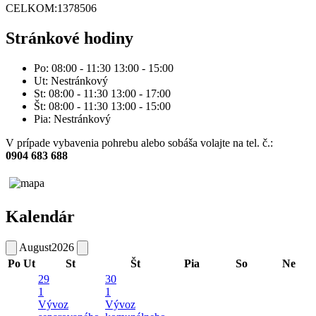
CELKOM:
1378506
Stránkové hodiny
Po: 08:00 - 11:30 13:00 - 15:00
Ut: Nestránkový
St: 08:00 - 11:30 13:00 - 17:00
Št: 08:00 - 11:30 13:00 - 15:00
Pia: Nestránkový
V prípade vybavenia pohrebu alebo sobáša volajte na tel. č.:
0904 683 688
Kalendár
August
2026
Po
Ut
St
Št
Pia
So
Ne
29
30
1
1
Vývoz
Vývoz