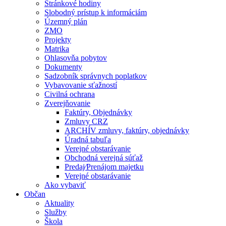
Stránkové hodiny
Slobodný prístup k informáciám
Územný plán
ZMO
Projekty
Matrika
Ohlasovňa pobytov
Dokumenty
Sadzobník správnych poplatkov
Vybavovanie sťažností
Civilná ochrana
Zverejňovanie
Faktúry, Objednávky
Zmluvy CRZ
ARCHÍV zmluvy, faktúry, objednávky
Úradná tabuľa
Verejné obstarávanie
Obchodná verejná súťaž
Predaj⁄Prenájom majetku
Verejné obstarávanie
Ako vybaviť
Občan
Aktuality
Služby
Škola