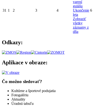
varení
gulášu
31
1
2
3
4
Ukončenie
6
leta
Zobraziť
všetky
záznamy z
dňa
Odkazy:
Aplikace v obraze:
Čo možno sledovať?
Kultúrne a športové podujatia
Fotogalériu
Aktuality
Úradnú tabuľu