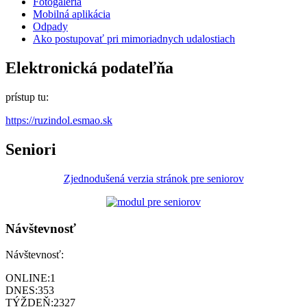
Fotogaléria
Mobilná aplikácia
Odpady
Ako postupovať pri mimoriadnych udalostiach
Elektronická podateľňa
prístup tu:
https://ruzindol.esmao.sk
Seniori
Zjednodušená verzia stránok pre seniorov
Návštevnosť
Návštevnosť:
ONLINE:
1
DNES:
353
TÝŽDEŇ:
2327