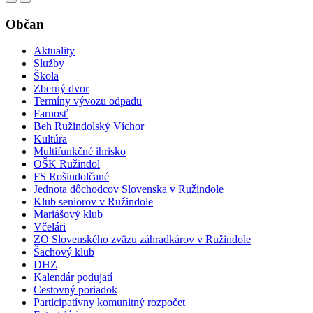
Občan
Aktuality
Služby
Škola
Zberný dvor
Termíny vývozu odpadu
Farnosť
Beh Ružindolský Víchor
Kultúra
Multifunkčné ihrisko
OŠK Ružindol
FS Rošindolčané
Jednota dôchodcov Slovenska v Ružindole
Klub seniorov v Ružindole
Mariášový klub
Včelári
ZO Slovenského zväzu záhradkárov v Ružindole
Šachový klub
DHZ
Kalendár podujatí
Cestovný poriadok
Participatívny komunitný rozpočet