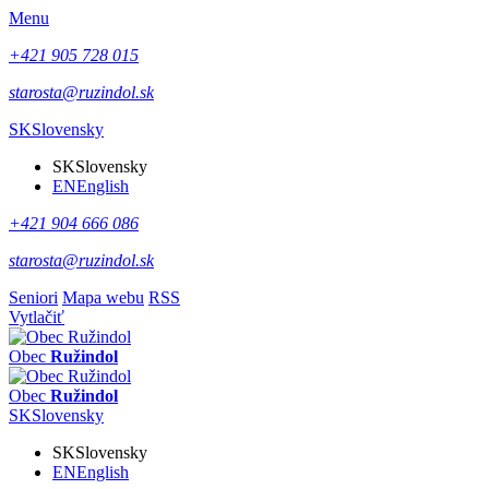
Menu
+421 905 728 015
starosta@ruzindol.sk
SK
Slovensky
SK
Slovensky
EN
English
+421 904 666 086
starosta@ruzindol.sk
Seniori
Mapa webu
RSS
Vytlačiť
Obec
Ružindol
Obec
Ružindol
SK
Slovensky
SK
Slovensky
EN
English