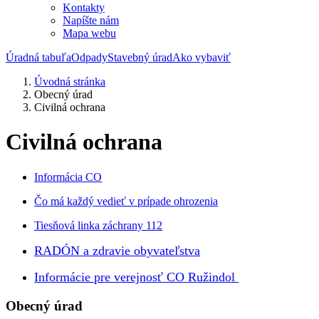
Kontakty
Napíšte nám
Mapa webu
Úradná tabuľa
Odpady
Stavebný úrad
Ako vybaviť
Úvodná stránka
Obecný úrad
Civilná ochrana
Civilná ochrana
Informácia CO
Čo má každý vedieť v prípade ohrozenia
Tiesňová linka záchrany 112
RADÓN a zdravie obyvateľstva
Informácie pre verejnosť CO Ružindol
Obecný úrad