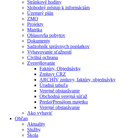
Stránkové hodiny
Slobodný prístup k informáciám
Územný plán
ZMO
Projekty
Matrika
Ohlasovňa pobytov
Dokumenty
Sadzobník správnych poplatkov
Vybavovanie sťažností
Civilná ochrana
Zverejňovanie
Faktúry, Objednávky
Zmluvy CRZ
ARCHÍV zmluvy, faktúry, objednávky
Úradná tabuľa
Verejné obstarávanie
Obchodná verejná súťaž
Predaj⁄Prenájom majetku
Verejné obstarávanie
Ako vybaviť
Občan
Aktuality
Služby
Škola