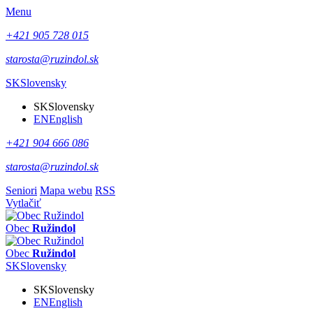
Menu
+421 905 728 015
starosta@ruzindol.sk
SK
Slovensky
SK
Slovensky
EN
English
+421 904 666 086
starosta@ruzindol.sk
Seniori
Mapa webu
RSS
Vytlačiť
Obec
Ružindol
Obec
Ružindol
SK
Slovensky
SK
Slovensky
EN
English