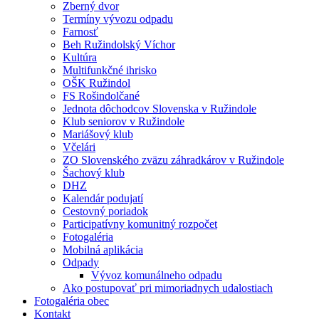
Zberný dvor
Termíny vývozu odpadu
Farnosť
Beh Ružindolský Víchor
Kultúra
Multifunkčné ihrisko
OŠK Ružindol
FS Rošindolčané
Jednota dôchodcov Slovenska v Ružindole
Klub seniorov v Ružindole
Mariášový klub
Včelári
ZO Slovenského zväzu záhradkárov v Ružindole
Šachový klub
DHZ
Kalendár podujatí
Cestovný poriadok
Participatívny komunitný rozpočet
Fotogaléria
Mobilná aplikácia
Odpady
Vývoz komunálneho odpadu
Ako postupovať pri mimoriadnych udalostiach
Fotogaléria obec
Kontakt