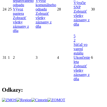
separovaného
Vývoz
Výročie
odpadu
komunálneho
SNP
24
25
Vývoz
odpadu
28
30
Zobraziť
papiera
Zobraziť
všetky
Zobraziť
všetky
záznamy z
všetky
záznamy z
dňa
záznamy z
dňa
dňa
5
2
Súťaž vo
varení
gulášu
31
1
2
3
4
Ukončenie
6
leta
Zobraziť
všetky
záznamy z
dňa
Odkazy: