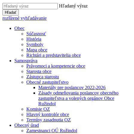
Hľadaný výraz
Hľadať
rozšírené vyhľadávanie
Obec
Súčasnosť
História
Symboly
Mapa obce
Richtári a predstavitelia obce
Samospráva
Právomoci a kompetencie obce
Starosta obce
Zástupca starostu
Obecné zastupiteľstvo
Materiály pre poslancov 2022-2026
Zásady odmeňovania poslancov obecného
zastupiteľstva a volených orgánov Obce
Ružindol
Komisie OZ
Hlavný kontrolór obce
Termíny zasadnutia OZ
Obecný úrad
Zamestnanci OÚ Ružindol