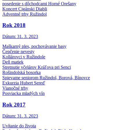
posedenie s dôchodcami Horné Orešany
Koncert Cigánski Diabli
Adventné trhy Ružindol
Rok 2018
Dátum:
31. 3. 2023
Maškarný ples, pochovávanie basy
Čepčenie nevesty
Kollárovci v Ružindole
Deň matiek
Stretnutie včelárov Kráľova pri Senci
Rošindolská bosorka
Spievame seniorom Ružindol, Borová, Bínovce
Exkurzia Hubert Sereď
Vianočné trhy
Posviacka mladých vín
Rok 2017
Dátum:
31. 3. 2023
Uvítanie do života