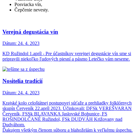
Posviacka vín,
Čepčenie nevesty.
Verejná degustácia vín
Dátum:
24. 4. 2023
KD Ružindol 1.apríl - Pre účastníkov verejnej degustácie vín sme si
pripravili niekoľko ľudových piesní a pásmo Letečko vám neseme.
Nositelia tradícií
Dátum:
24. 4. 2023
Krajské kolo celoštátnej postupovej súťaže a prehliadky folklórnych
skupín Červeník 22.apríl 2023. Účinkovali: DFSk VEREŠVARAN
Červeník, FSSk BLAVANKA Jaslovské Bohunice, FS
ROŠINDOLČANÉ Ružindol, FSk DUDVÁH Križovany nad
Dudváhom.
Ďakujem všetkým členom súboru a blahoželám k veľkému úspechu.