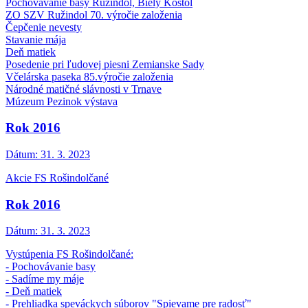
Pochovávanie basy Ružindol, Biely Kostol
ZO SZV Ružindol 70. výročie založenia
Čepčenie nevesty
Stavanie mája
Deň matiek
Posedenie pri ľudovej piesni Zemianske Sady
Včelárska paseka 85.výročie založenia
Národné matičné slávnosti v Trnave
Múzeum Pezinok výstava
Rok 2016
Dátum:
31. 3. 2023
Akcie FS Rošindolčané
Rok 2016
Dátum:
31. 3. 2023
Vystúpenia FS Rošindolčané:
- Pochovávanie basy
- Sadíme my máje
- Deň matiek
- Prehliadka speváckych súborov "Spievame pre radosť"