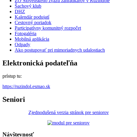
ZO Slovenského zväzu záhradkárov v Ružindole
Šachový klub
DHZ
Kalendár podujatí
Cestovný poriadok
Participatívny komunitný rozpočet
Fotogaléria
Mobilná aplikácia
Odpady
Ako postupovať pri mimoriadnych udalostiach
Elektronická podateľňa
prístup tu:
https://ruzindol.esmao.sk
Seniori
Zjednodušená verzia stránok pre seniorov
Návštevnosť