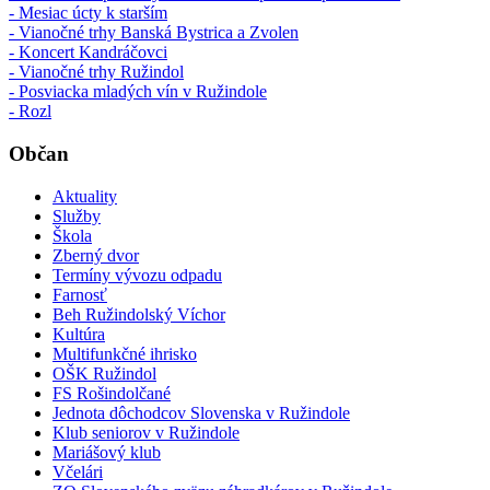
- Mesiac úcty k starším
- Vianočné trhy Banská Bystrica a Zvolen
- Koncert Kandráčovci
- Vianočné trhy Ružindol
- Posviacka mladých vín v Ružindole
- Rozl
Občan
Aktuality
Služby
Škola
Zberný dvor
Termíny vývozu odpadu
Farnosť
Beh Ružindolský Víchor
Kultúra
Multifunkčné ihrisko
OŠK Ružindol
FS Rošindolčané
Jednota dôchodcov Slovenska v Ružindole
Klub seniorov v Ružindole
Mariášový klub
Včelári