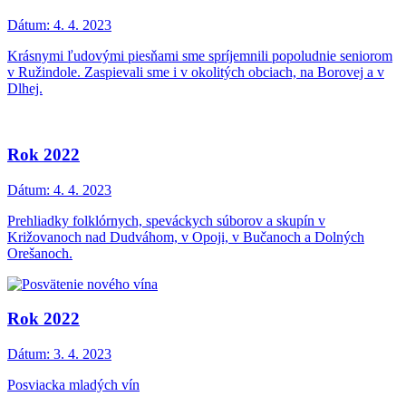
Dátum:
4. 4. 2023
Krásnymi ľudovými piesňami sme spríjemnili popoludnie seniorom
v Ružindole. Zaspievali sme i v okolitých obciach, na Borovej a v
Dlhej.
Rok 2022
Dátum:
4. 4. 2023
Prehliadky folklórnych, speváckych súborov a skupín v
Križovanoch nad Dudváhom, v Opoji, v Bučanoch a Dolných
Orešanoch.
Rok 2022
Dátum:
3. 4. 2023
Posviacka mladých vín