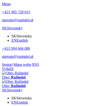
Menu
+421 905 728 015
starosta@ruzindol.sk
SK
Slovensky
SK
Slovensky
EN
English
+421 904 666 086
starosta@ruzindol.sk
Seniori
Mapa webu
RSS
Vytlačiť
Obec
Ružindol
Obec
Ružindol
SK
Slovensky
SK
Slovensky
EN
English