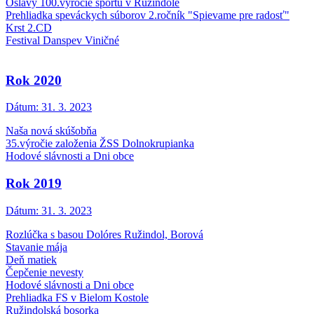
Oslavy 100.výročie športu v Ružindole
Prehliadka speváckych súborov 2.ročník "Spievame pre radosť"
Krst 2.CD
Festival Danspev Viničné
Rok 2020
Dátum:
31. 3. 2023
Naša nová skúšobňa
35.výročie založenia ŽSS Dolnokrupianka
Hodové slávnosti a Dni obce
Rok 2019
Dátum:
31. 3. 2023
Rozlúčka s basou Dolóres Ružindol, Borová
Stavanie mája
Deň matiek
Čepčenie nevesty
Hodové slávnosti a Dni obce
Prehliadka FS v Bielom Kostole
Ružindolská bosorka