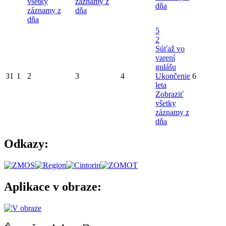
všetky
záznamy z
dňa
záznamy z
dňa
dňa
5
2
Súťaž vo
varení
gulášu
31
1
2
3
4
Ukončenie
6
leta
Zobraziť
všetky
záznamy z
dňa
Odkazy:
Aplikace v obraze: