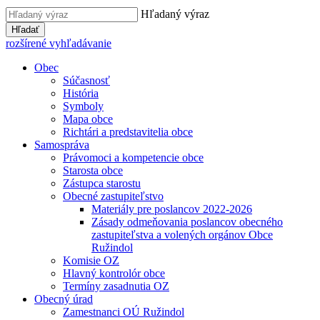
Hľadaný výraz
Hľadať
rozšírené vyhľadávanie
Obec
Súčasnosť
História
Symboly
Mapa obce
Richtári a predstavitelia obce
Samospráva
Právomoci a kompetencie obce
Starosta obce
Zástupca starostu
Obecné zastupiteľstvo
Materiály pre poslancov 2022-2026
Zásady odmeňovania poslancov obecného
zastupiteľstva a volených orgánov Obce
Ružindol
Komisie OZ
Hlavný kontrolór obce
Termíny zasadnutia OZ
Obecný úrad
Zamestnanci OÚ Ružindol