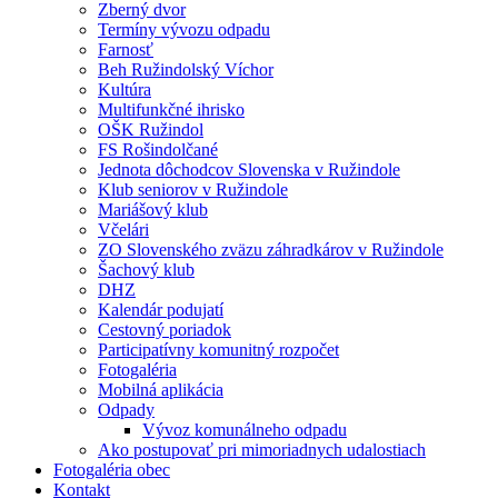
Zberný dvor
Termíny vývozu odpadu
Farnosť
Beh Ružindolský Víchor
Kultúra
Multifunkčné ihrisko
OŠK Ružindol
FS Rošindolčané
Jednota dôchodcov Slovenska v Ružindole
Klub seniorov v Ružindole
Mariášový klub
Včelári
ZO Slovenského zväzu záhradkárov v Ružindole
Šachový klub
DHZ
Kalendár podujatí
Cestovný poriadok
Participatívny komunitný rozpočet
Fotogaléria
Mobilná aplikácia
Odpady
Vývoz komunálneho odpadu
Ako postupovať pri mimoriadnych udalostiach
Fotogaléria obec
Kontakt