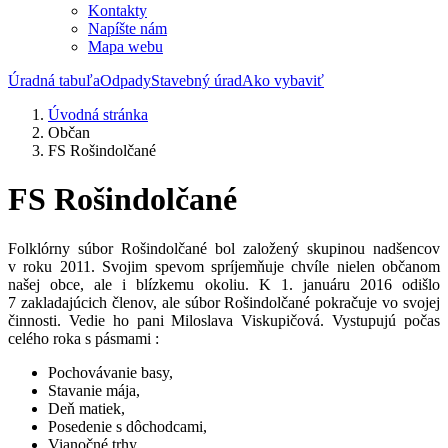
Kontakty
Napíšte nám
Mapa webu
Úradná tabuľa
Odpady
Stavebný úrad
Ako vybaviť
Úvodná stránka
Občan
FS Rošindolčané
FS Rošindolčané
Folklórny súbor Rošindolčané bol založený skupinou nadšencov
v roku 2011. Svojim spevom spríjemňuje chvíle nielen občanom
našej obce, ale i blízkemu okoliu. K 1. januáru 2016 odišlo
7 zakladajúcich členov, ale súbor Rošindolčané pokračuje vo svojej
činnosti. Vedie ho pani Miloslava Viskupičová. Vystupujú počas
celého roka s pásmami :
Pochovávanie basy,
Stavanie mája,
Deň matiek,
Posedenie s dôchodcami,
Vianočné trhy,