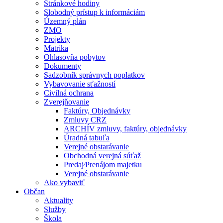
Stránkové hodiny
Slobodný prístup k informáciám
Územný plán
ZMO
Projekty
Matrika
Ohlasovňa pobytov
Dokumenty
Sadzobník správnych poplatkov
Vybavovanie sťažností
Civilná ochrana
Zverejňovanie
Faktúry, Objednávky
Zmluvy CRZ
ARCHÍV zmluvy, faktúry, objednávky
Úradná tabuľa
Verejné obstarávanie
Obchodná verejná súťaž
Predaj⁄Prenájom majetku
Verejné obstarávanie
Ako vybaviť
Občan
Aktuality
Služby
Škola