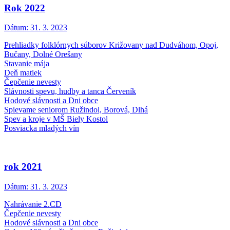
Rok 2022
Dátum:
31. 3. 2023
Prehliadky folklórnych súborov Križovany nad Dudváhom, Opoj,
Bučany, Dolné Orešany
Stavanie mája
Deň matiek
Čepčenie nevesty
Slávnosti spevu, hudby a tanca Červeník
Hodové slávnosti a Dni obce
Spievame seniorom Ružindol, Borová, Dlhá
Spev a kroje v MŠ Biely Kostol
Posviacka mladých vín
rok 2021
Dátum:
31. 3. 2023
Nahrávanie 2.CD
Čepčenie nevesty
Hodové slávnosti a Dni obce