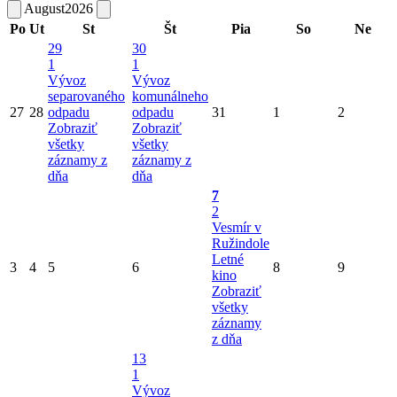
August
2026
Po
Ut
St
Št
Pia
So
Ne
29
30
1
1
Vývoz
Vývoz
separovaného
komunálneho
27
28
odpadu
odpadu
31
1
2
Zobraziť
Zobraziť
všetky
všetky
záznamy z
záznamy z
dňa
dňa
7
2
Vesmír v
Ružindole
Letné
3
4
5
6
8
9
kino
Zobraziť
všetky
záznamy
z dňa
13
1
Vývoz