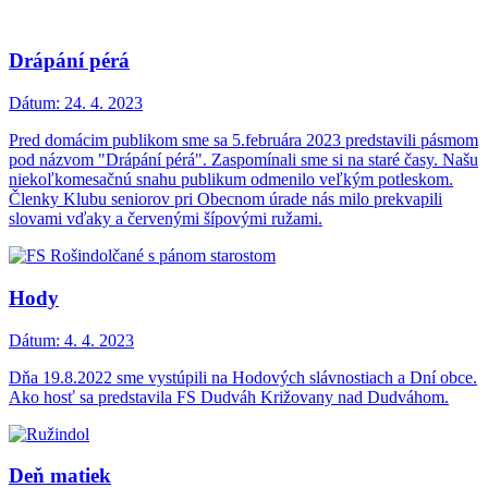
Drápání pérá
Dátum:
24. 4. 2023
Pred domácim publikom sme sa 5.februára 2023 predstavili pásmom
pod názvom "Drápání pérá". Zaspomínali sme si na staré časy. Našu
niekoľkomesačnú snahu publikum odmenilo veľkým potleskom.
Členky Klubu seniorov pri Obecnom úrade nás milo prekvapili
slovami vďaky a červenými šípovými ružami.
Hody
Dátum:
4. 4. 2023
Dňa 19.8.2022 sme vystúpili na Hodových slávnostiach a Dní obce.
Ako hosť sa predstavila FS Dudváh Križovany nad Dudváhom.
Deň matiek