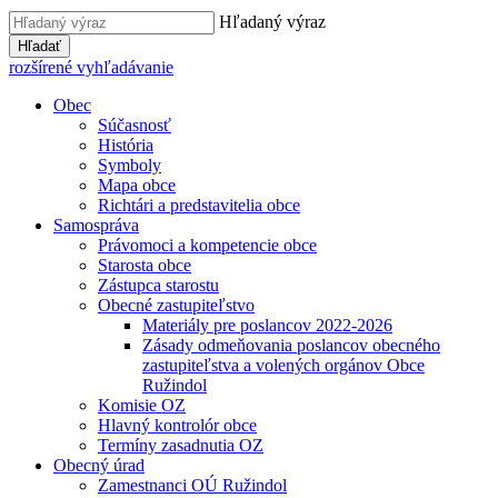
Hľadaný výraz
Hľadať
rozšírené vyhľadávanie
Obec
Súčasnosť
História
Symboly
Mapa obce
Richtári a predstavitelia obce
Samospráva
Právomoci a kompetencie obce
Starosta obce
Zástupca starostu
Obecné zastupiteľstvo
Materiály pre poslancov 2022-2026
Zásady odmeňovania poslancov obecného
zastupiteľstva a volených orgánov Obce
Ružindol
Komisie OZ
Hlavný kontrolór obce
Termíny zasadnutia OZ
Obecný úrad
Zamestnanci OÚ Ružindol