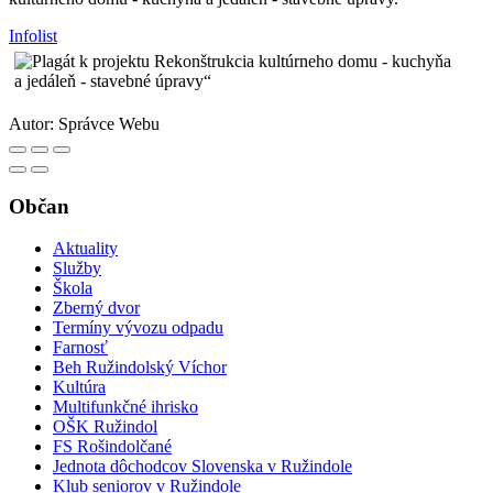
Infolist
Autor:
Správce Webu
Občan
Aktuality
Služby
Škola
Zberný dvor
Termíny vývozu odpadu
Farnosť
Beh Ružindolský Víchor
Kultúra
Multifunkčné ihrisko
OŠK Ružindol
FS Rošindolčané
Jednota dôchodcov Slovenska v Ružindole
Klub seniorov v Ružindole