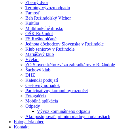
Zberný dvor
Termíny vývozu odpadu
Farnosť
Beh Ružindolský Víchor
Kultúra
Multifunkčné ihrisko
OŠK Ružindol
FS Rošindolčané
Jednota dôchodcov Slovenska v Ružindole
Klub seniorov v Ružindole
Mariášový klub
Včelári
ZO Slovenského zväzu záhradkárov v Ružindole
Šachový klub
DHZ
Kalendár podujatí
Cestovný poriadok
Participatívny komunitný rozpočet
Fotogaléria
Mobilná aplikácia
Odpady
Vývoz komunálneho odpadu
Ako postupovať pri mimoriadnych udalostiach
Fotogaléria obec
Kontakt