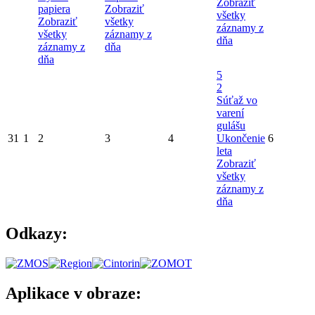
Zobraziť
papiera
Zobraziť
všetky
Zobraziť
všetky
záznamy z
všetky
záznamy z
dňa
záznamy z
dňa
dňa
5
2
Súťaž vo
varení
gulášu
31
1
2
3
4
Ukončenie
6
leta
Zobraziť
všetky
záznamy z
dňa
Odkazy:
Aplikace v obraze: