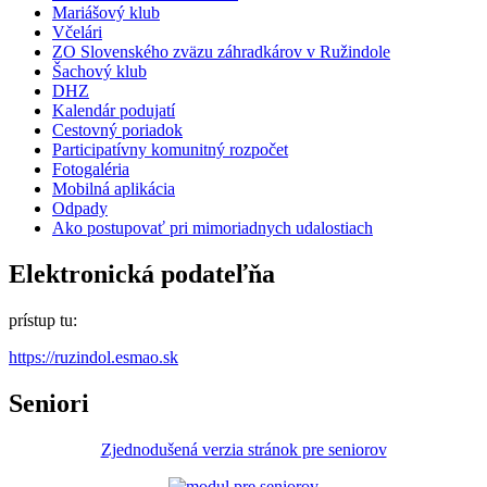
Mariášový klub
Včelári
ZO Slovenského zväzu záhradkárov v Ružindole
Šachový klub
DHZ
Kalendár podujatí
Cestovný poriadok
Participatívny komunitný rozpočet
Fotogaléria
Mobilná aplikácia
Odpady
Ako postupovať pri mimoriadnych udalostiach
Elektronická podateľňa
prístup tu:
https://ruzindol.esmao.sk
Seniori
Zjednodušená verzia stránok pre seniorov