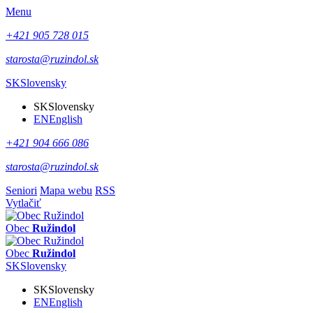
Menu
+421 905 728 015
starosta@ruzindol.sk
SK
Slovensky
SK
Slovensky
EN
English
+421 904 666 086
starosta@ruzindol.sk
Seniori
Mapa webu
RSS
Vytlačiť
Obec
Ružindol
Obec
Ružindol
SK
Slovensky
SK
Slovensky
EN
English