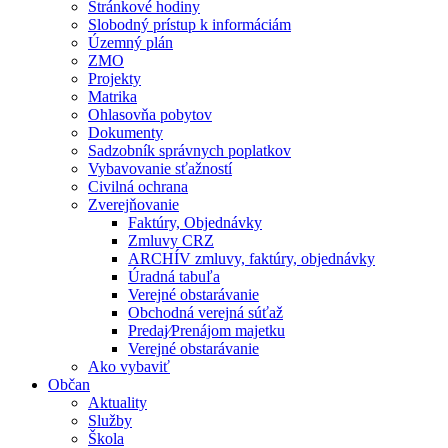
Stránkové hodiny
Slobodný prístup k informáciám
Územný plán
ZMO
Projekty
Matrika
Ohlasovňa pobytov
Dokumenty
Sadzobník správnych poplatkov
Vybavovanie sťažností
Civilná ochrana
Zverejňovanie
Faktúry, Objednávky
Zmluvy CRZ
ARCHÍV zmluvy, faktúry, objednávky
Úradná tabuľa
Verejné obstarávanie
Obchodná verejná súťaž
Predaj⁄Prenájom majetku
Verejné obstarávanie
Ako vybaviť
Občan
Aktuality
Služby
Škola