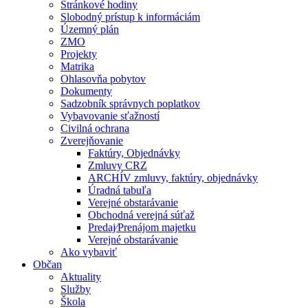
Stránkové hodiny
Slobodný prístup k informáciám
Územný plán
ZMO
Projekty
Matrika
Ohlasovňa pobytov
Dokumenty
Sadzobník správnych poplatkov
Vybavovanie sťažností
Civilná ochrana
Zverejňovanie
Faktúry, Objednávky
Zmluvy CRZ
ARCHÍV zmluvy, faktúry, objednávky
Úradná tabuľa
Verejné obstarávanie
Obchodná verejná súťaž
Predaj⁄Prenájom majetku
Verejné obstarávanie
Ako vybaviť
Občan
Aktuality
Služby
Škola