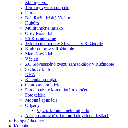
Zberný dvor
Termíny vývozu odpadu
Farnosť
Beh Ružindolský Víchor
Kultúra
Multifunkčné ihrisko
OŠK Ružindol
FS Rošindolčané
Jednota dôchodcov Slovenska v Ružindole
Klub seniorov v Ružindole
Mariášový klub
Včelári
ZO Slovenského zväzu záhradkárov v Ružindole
Šachový klub
DHZ
Kalendár podujatí
Cestovný poriadok
Participatívny komunitný rozpočet
Fotogaléria
Mobilná aplikácia
Odpady
Vývoz komunálneho odpadu
Ako postupovať pri mimoriadnych udalostiach
Fotogaléria obec
Kontakt