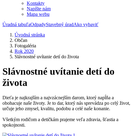
Kontakty
Napíšte nám
Mapa webu
Úradná tabuľa
Odpady
Stavebný úrad
Ako vybaviť
Úvodná stránka
Občan
Fotogaléria
Rok 2020
Slávnostné uvítanie detí do života
Slávnostné uvítanie detí do
života
Dieťa je najkrajším a najvzácnejším darom, ktorý napĺňa a
obohacuje naše životy. Je to dar, ktorý nás sprevádza po celý život,
určuje jeho zmysel, kvalitu, podobu a celé naše konanie.
Všetkým rodičom a detičkám prajeme veľa zdravia, šťastia a
spokojnosti.