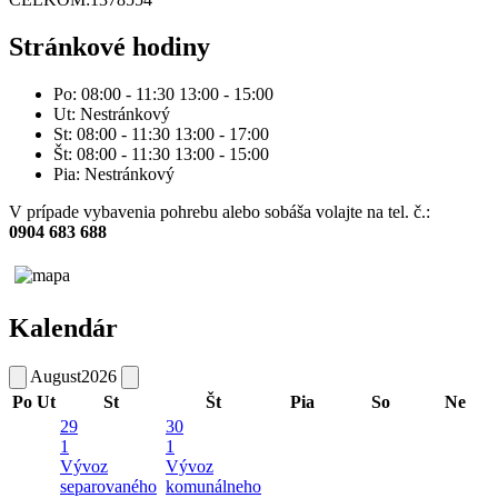
Stránkové hodiny
Po: 08:00 - 11:30 13:00 - 15:00
Ut: Nestránkový
St: 08:00 - 11:30 13:00 - 17:00
Št: 08:00 - 11:30 13:00 - 15:00
Pia: Nestránkový
V prípade vybavenia pohrebu alebo sobáša volajte na tel. č.:
0904 683 688
Kalendár
August
2026
Po
Ut
St
Št
Pia
So
Ne
29
30
1
1
Vývoz
Vývoz
separovaného
komunálneho