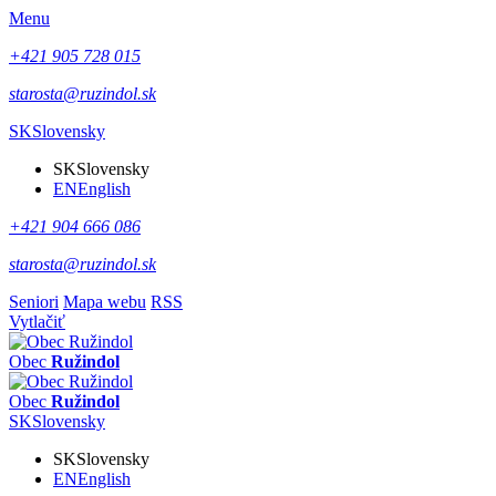
Menu
+421 905 728 015
starosta@ruzindol.sk
SK
Slovensky
SK
Slovensky
EN
English
+421 904 666 086
starosta@ruzindol.sk
Seniori
Mapa webu
RSS
Vytlačiť
Obec
Ružindol
Obec
Ružindol
SK
Slovensky
SK
Slovensky
EN
English