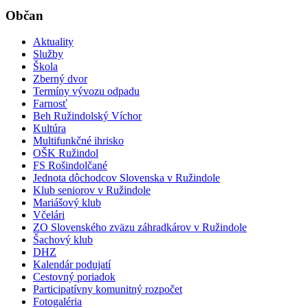
Občan
Aktuality
Služby
Škola
Zberný dvor
Termíny vývozu odpadu
Farnosť
Beh Ružindolský Víchor
Kultúra
Multifunkčné ihrisko
OŠK Ružindol
FS Rošindolčané
Jednota dôchodcov Slovenska v Ružindole
Klub seniorov v Ružindole
Mariášový klub
Včelári
ZO Slovenského zväzu záhradkárov v Ružindole
Šachový klub
DHZ
Kalendár podujatí
Cestovný poriadok
Participatívny komunitný rozpočet
Fotogaléria