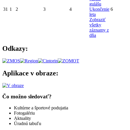
gulášu
31
1
2
3
4
Ukončenie
6
leta
Zobraziť
všetky
záznamy z
dňa
Odkazy:
Aplikace v obraze:
Čo možno sledovať?
Kultúrne a športové podujatia
Fotogalériu
Aktuality
Úradnú tabuľu