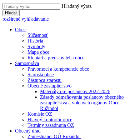
Hľadaný výraz
Hľadať
rozšírené vyhľadávanie
Obec
Súčasnosť
História
Symboly
Mapa obce
Richtári a predstavitelia obce
Samospráva
Právomoci a kompetencie obce
Starosta obce
Zástupca starostu
Obecné zastupiteľstvo
Materiály pre poslancov 2022-2026
Zásady odmeňovania poslancov obecného
zastupiteľstva a volených orgánov Obce
Ružindol
Komisie OZ
Hlavný kontrolór obce
Termíny zasadnutia OZ
Obecný úrad
Zamestnanci OÚ Ružindol