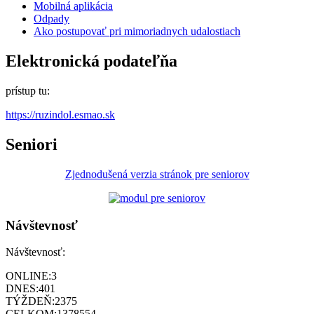
Mobilná aplikácia
Odpady
Ako postupovať pri mimoriadnych udalostiach
Elektronická podateľňa
prístup tu:
https://ruzindol.esmao.sk
Seniori
Zjednodušená verzia stránok pre seniorov
Návštevnosť
Návštevnosť:
ONLINE:
3
DNES:
401
TÝŽDEŇ:
2375
CELKOM:
1378554