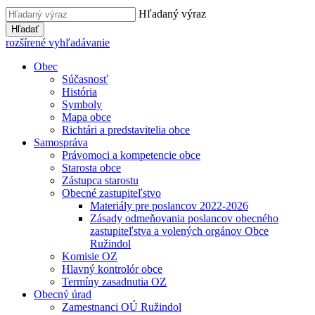
Hľadaný výraz
Hľadať
rozšírené vyhľadávanie
Obec
Súčasnosť
História
Symboly
Mapa obce
Richtári a predstavitelia obce
Samospráva
Právomoci a kompetencie obce
Starosta obce
Zástupca starostu
Obecné zastupiteľstvo
Materiály pre poslancov 2022-2026
Zásady odmeňovania poslancov obecného
zastupiteľstva a volených orgánov Obce
Ružindol
Komisie OZ
Hlavný kontrolór obce
Termíny zasadnutia OZ
Obecný úrad
Zamestnanci OÚ Ružindol