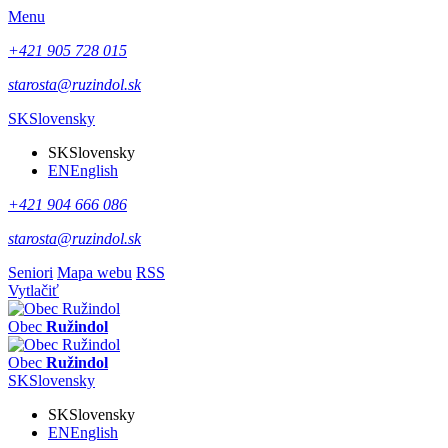
Menu
+421 905 728 015
starosta@ruzindol.sk
SK
Slovensky
SK
Slovensky
EN
English
+421 904 666 086
starosta@ruzindol.sk
Seniori
Mapa webu
RSS
Vytlačiť
Obec
Ružindol
Obec
Ružindol
SK
Slovensky
SK
Slovensky
EN
English