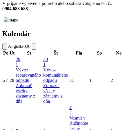
V prípade vybavenia pohrebu alebo sobáša volajte na tel. č.:
0904 683 688
Kalendár
August
2026
Po
Ut
St
Št
Pia
So
Ne
29
30
1
1
Vývoz
Vývoz
separovaného
komunálneho
27
28
odpadu
odpadu
31
1
2
Zobraziť
Zobraziť
všetky
všetky
záznamy z
záznamy z
dňa
dňa
7
2
Vesmír v
Ružindole
Letné