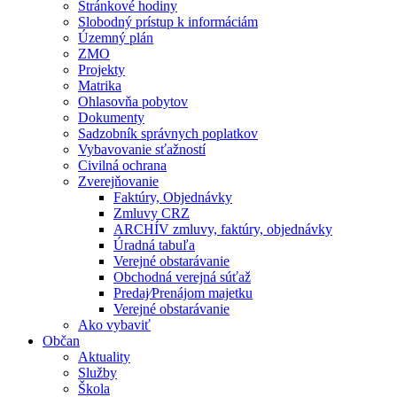
Stránkové hodiny
Slobodný prístup k informáciám
Územný plán
ZMO
Projekty
Matrika
Ohlasovňa pobytov
Dokumenty
Sadzobník správnych poplatkov
Vybavovanie sťažností
Civilná ochrana
Zverejňovanie
Faktúry, Objednávky
Zmluvy CRZ
ARCHÍV zmluvy, faktúry, objednávky
Úradná tabuľa
Verejné obstarávanie
Obchodná verejná súťaž
Predaj⁄Prenájom majetku
Verejné obstarávanie
Ako vybaviť
Občan
Aktuality
Služby
Škola