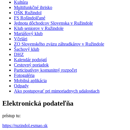
Kultúra
Multifunkčné ihrisko
OŠK Ružindol
FS Rošindolčané
Jednota dôchodcov Slovenska v Ružindole
Klub seniorov v Ružindole
Mariášový klub
Včelári
ZO Slovenského zväzu záhradkárov v Ružindole
Šachový klub
DHZ
Kalendár podujatí
Cestovný poriadok
Participatívny komunitný rozpočet
Fotogaléria
Mobilná aplikácia
Odpady
Ako postupovať pri mimoriadnych udalostiach
Elektronická podateľňa
prístup tu:
https://ruzindol.esmao.sk