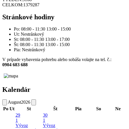
CELKOM:
1379287
Stránkové hodiny
Po: 08:00 - 11:30 13:00 - 15:00
Ut: Nestránkový
St: 08:00 - 11:30 13:00 - 17:00
Št: 08:00 - 11:30 13:00 - 15:00
Pia: Nestránkový
V prípade vybavenia pohrebu alebo sobáša volajte na tel. č.:
0904 683 688
Kalendár
August
2026
Po
Ut
St
Št
Pia
So
Ne
29
30
1
1
Vývoz
Vývoz