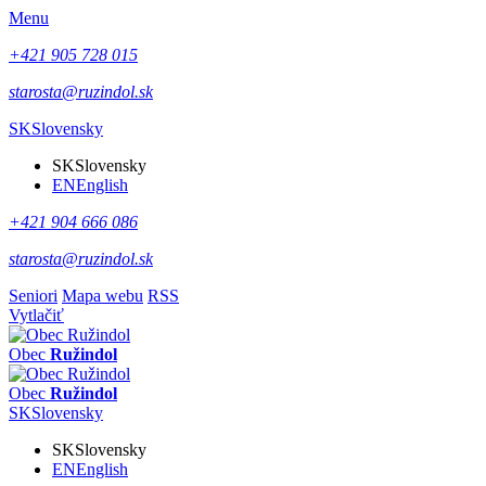
Menu
+421 905 728 015
starosta@ruzindol.sk
SK
Slovensky
SK
Slovensky
EN
English
+421 904 666 086
starosta@ruzindol.sk
Seniori
Mapa webu
RSS
Vytlačiť
Obec
Ružindol
Obec
Ružindol
SK
Slovensky
SK
Slovensky
EN
English