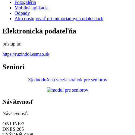
Fotogaléria
Mobilná aplikácia
Odpady
Ako postupovať pri mimoriadnych udalostiach
Elektronická podateľňa
prístup tu:
https://ruzindol.esmao.sk
Seniori
Zjednodušená verzia stránok pre seniorov
Návštevnosť
Návštevnosť:
ONLINE:
2
DNES:
205
TÝŽDEŇ:
3108