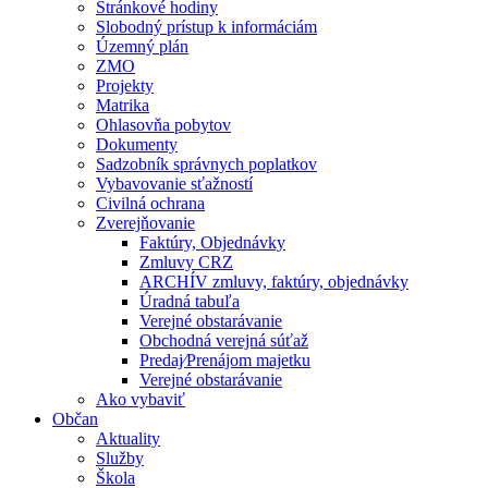
Stránkové hodiny
Slobodný prístup k informáciám
Územný plán
ZMO
Projekty
Matrika
Ohlasovňa pobytov
Dokumenty
Sadzobník správnych poplatkov
Vybavovanie sťažností
Civilná ochrana
Zverejňovanie
Faktúry, Objednávky
Zmluvy CRZ
ARCHÍV zmluvy, faktúry, objednávky
Úradná tabuľa
Verejné obstarávanie
Obchodná verejná súťaž
Predaj⁄Prenájom majetku
Verejné obstarávanie
Ako vybaviť
Občan
Aktuality
Služby
Škola