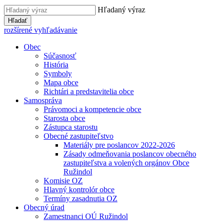
Hľadaný výraz
Hľadať
rozšírené vyhľadávanie
Obec
Súčasnosť
História
Symboly
Mapa obce
Richtári a predstavitelia obce
Samospráva
Právomoci a kompetencie obce
Starosta obce
Zástupca starostu
Obecné zastupiteľstvo
Materiály pre poslancov 2022-2026
Zásady odmeňovania poslancov obecného
zastupiteľstva a volených orgánov Obce
Ružindol
Komisie OZ
Hlavný kontrolór obce
Termíny zasadnutia OZ
Obecný úrad
Zamestnanci OÚ Ružindol