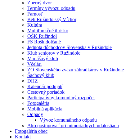
Zberný dvor
Termíny vývozu odpadu
Farnosť
Beh Ružindolský Víchor
Kultúra
Multifunkčné ihrisko
OŠK Ružindol
FS Rošindolčané
Jednota dôchodcov Slovenska v Ružindole
Klub seniorov v Ružindole
Mariášový klub
Včelári
ZO Slovenského zväzu záhradkárov v Ružindole
Šachový klub
DHZ
Kalendár podujatí
Cestovný poriadok
Participatívny komunitný rozpočet
Fotogaléria
Mobilná aplikácia
Odpady
Vývoz komunálneho odpadu
Ako postupovať pri mimoriadnych udalostiach
Fotogaléria obec
Kontakt