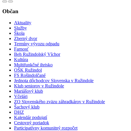
Občan
Aktuality
Služby
Škola
Zberný dvor
Termíny vývozu odpadu
Farnosť
Beh Ružindolský Víchor
Kultúra
Multifunkčné ihrisko
OŠK Ružindol
FS Rošindolčané
Jednota dôchodcov Slovenska v Ružindole
Klub seniorov v Ružindole
Mariášový klub
Včelári
ZO Slovenského zväzu záhradkárov v Ružindole
Šachový klub
DHZ
Kalendár podujatí
Cestovný poriadok
Participatívny komunitný rozpočet