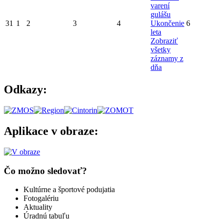
varení
gulášu
31
1
2
3
4
Ukončenie
6
leta
Zobraziť
všetky
záznamy z
dňa
Odkazy:
Aplikace v obraze:
Čo možno sledovať?
Kultúrne a športové podujatia
Fotogalériu
Aktuality
Úradnú tabuľu